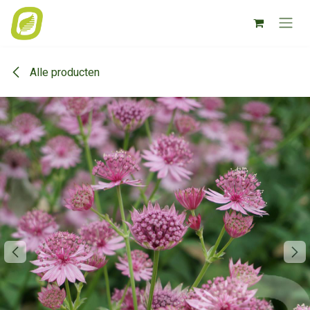
Overslaan naar inhoud
Alle producten