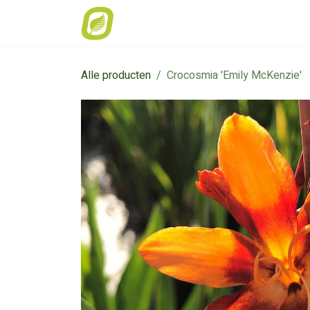
Overslaan naar inhoud
Home
Weekaanbod
Catalogus
Alle producten
Crocosmia 'Emily McKenzie'