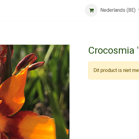
Beurs
Algemene voorwaarden
Registreer
Nederlands (BE)
Jobs
Crocosmia 
Dit product is niet m