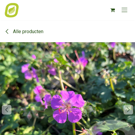
Overslaan naar inhoud
Alle producten