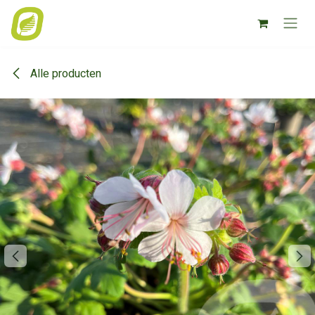
Overslaan naar inhoud
Alle producten