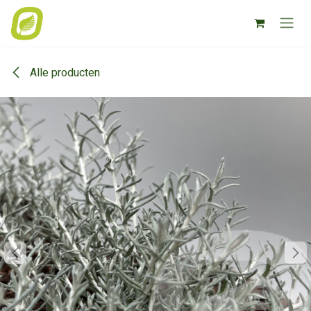
Overslaan naar inhoud
Alle producten