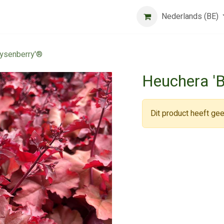
Beurs
Algemene voorwaarden
Registreer
Nederlands (BE)
Jobs
ysenberry'®
Heuchera '
Dit product heeft gee