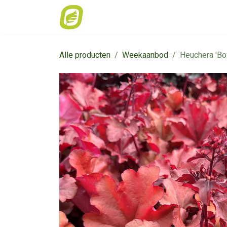
Overslaan naar inhoud
Home
Weekaanbod
Catalogus
Alle producten
Weekaanbod
Heuchera 'Bo