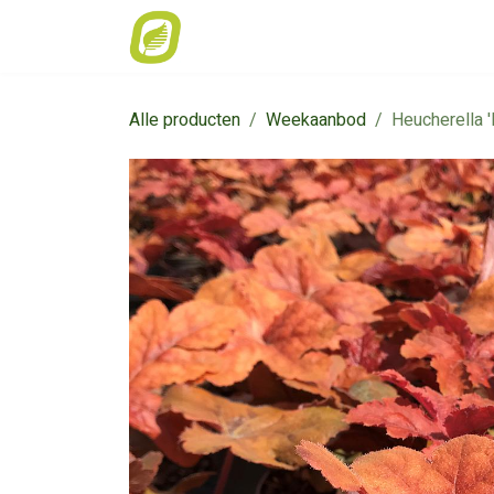
Overslaan naar inhoud
Home
Weekaanbod
Catalogus
Alle producten
Weekaanbod
Heucherella 