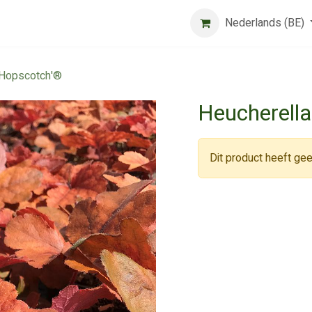
Beurs
Algemene voorwaarden
Registreer
Nederlands (BE)
Jobs
'Hopscotch'®
Heucherell
Dit product heeft gee