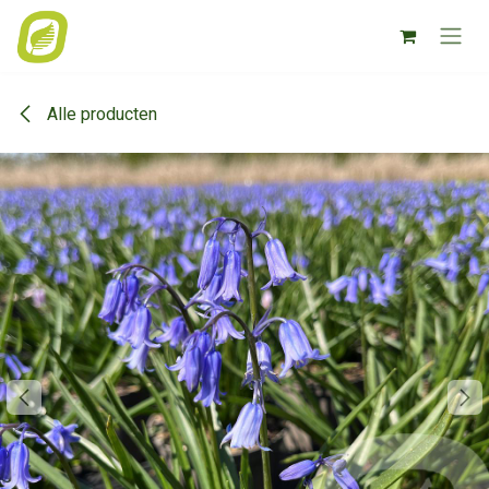
Overslaan naar inhoud
Alle producten