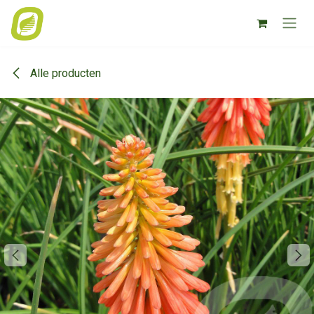
Overslaan naar inhoud
Alle producten