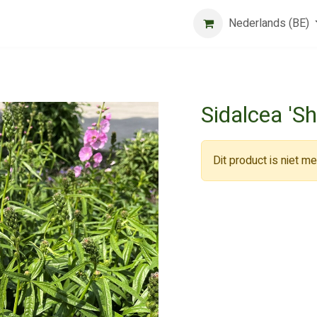
Beurs
Algemene voorwaarden
Registreer
Nederlands (BE)
Jobs
Sidalcea 'S
Dit product is niet m