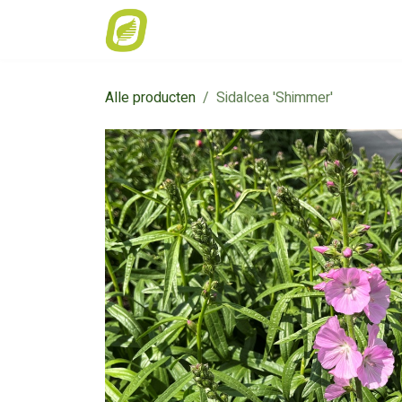
Overslaan naar inhoud
Home
Weekaanbod
Catalogus
Alle producten
Sidalcea 'Shimmer'