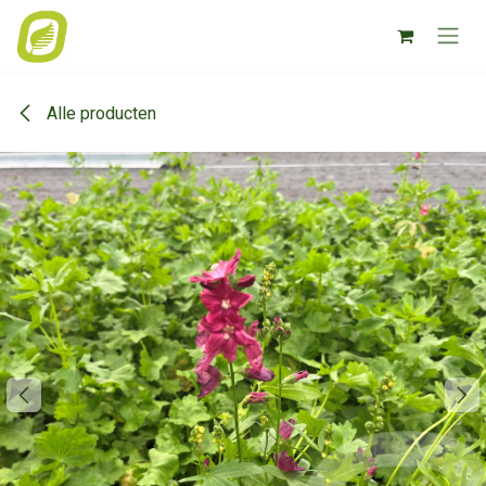
Overslaan naar inhoud
Alle producten