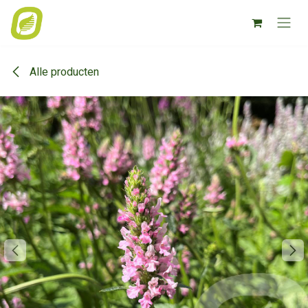
Overslaan naar inhoud
Alle producten