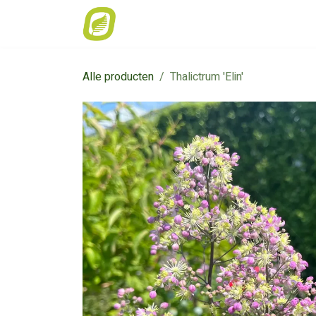
Overslaan naar inhoud
Home
Weekaanbod
Catalogus
Alle producten
Thalictrum 'Elin'