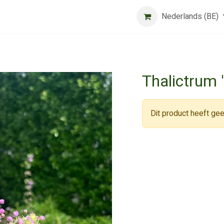
Beurs
Algemene voorwaarden
Registreer
Nederlands (BE)
Jobs
Thalictrum '
Dit product heeft gee