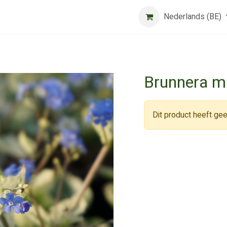
Beurs
Algemene voorwaarden
Registreer
Nederlands (BE)
Jobs
Brunnera ma
Dit product heeft gee