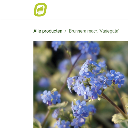
Overslaan naar inhoud
Home
Weekaanbod
Catalogus
Alle producten
Brunnera macr. 'Variegata'