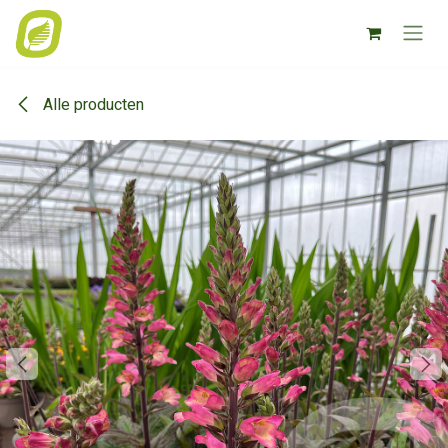
Overslaan naar inhoud
Alle producten