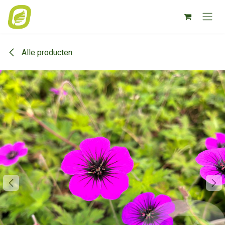
Overslaan naar inhoud
Alle producten