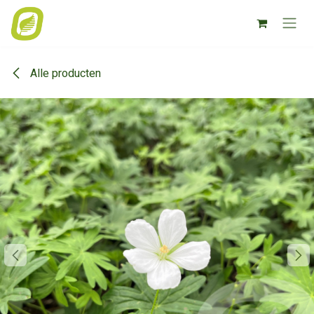
Overslaan naar inhoud
Alle producten