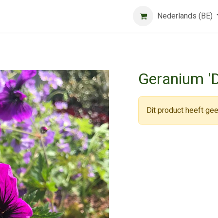
Beurs
Algemene voorwaarden
Registreer
Nederlands (BE)
Jobs
Geranium '
Dit product heeft gee