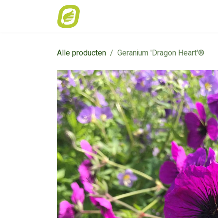
Overslaan naar inhoud
Home
Weekaanbod
Catalogus
Alle producten
Geranium 'Dragon Heart'®