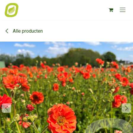
Overslaan naar inhoud
Alle producten