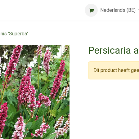
Beurs
Algemene voorwaarden
Registreer
Nederlands (BE)
Jobs
inis 'Superba'
Persicaria a
Dit product heeft gee