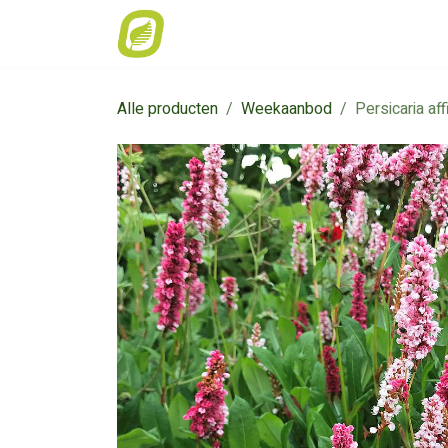
Overslaan naar inhoud
Home
Weekaanbod
Catalogus
Alle producten
Weekaanbod
Persicaria aff