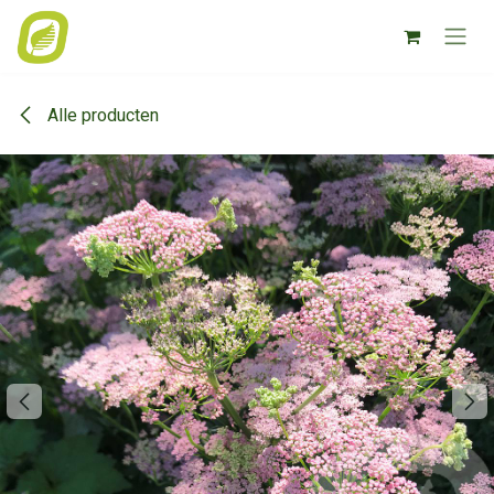
Overslaan naar inhoud
Alle producten