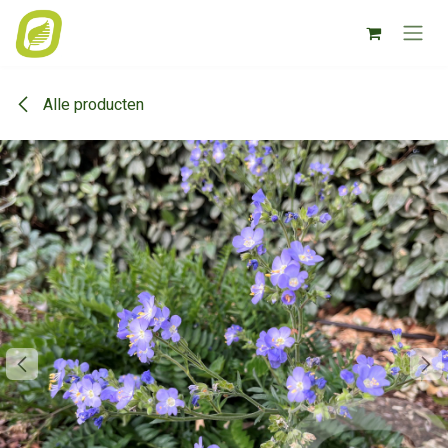
Overslaan naar inhoud
Alle producten