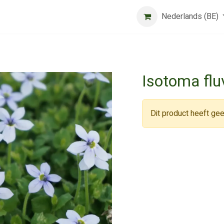
Beurs
Algemene voorwaarden
Registreer
Nederlands (BE)
Jobs
Isotoma fluv
Dit product heeft gee