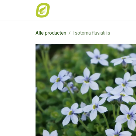
Overslaan naar inhoud
Home
Weekaanbod
Catalogus
Alle producten
Isotoma fluviatilis