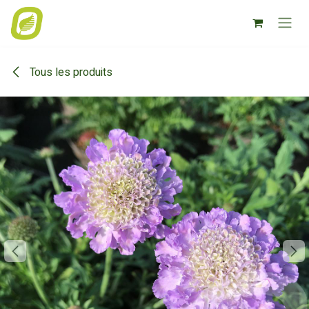
Se rendre au contenu
Tous les produits