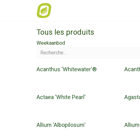
Se rendre au contenu
Accueil
Offre de la semaine
Cata
Tous les produits
Weekaanbod
Acanthus 'Whitewater'®
Acant
Actaea 'White Pearl'
Agast
Allium 'Albopilosum'
Alliu