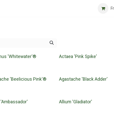
logue
Beurs
General conditions
Registreer
Jobs
F
hus 'Whitewater'®
Actaea 'Pink Spike'
ache 'Beelicious Pink'®
Agastache 'Black Adder'
m 'Ambassador'
Allium 'Gladiator'