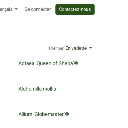
rançais
Se connecter
Contactez-nous
En vedette
Trier par:
Actaea 'Queen of Sheba'®
Alchemilla mollis
Allium 'Globemaster'®