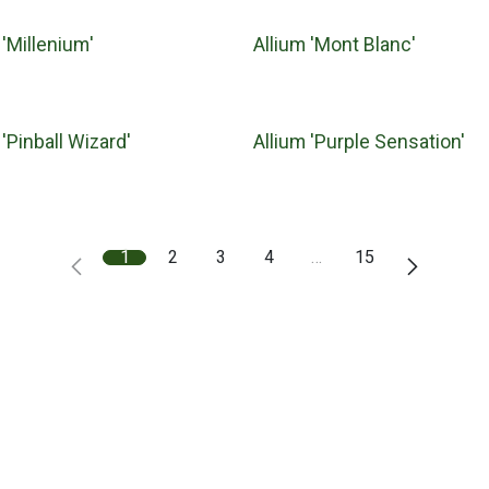
 'Millenium'
Allium 'Mont Blanc'
 'Pinball Wizard'
Allium 'Purple Sensation'
1
2
3
4
…
15