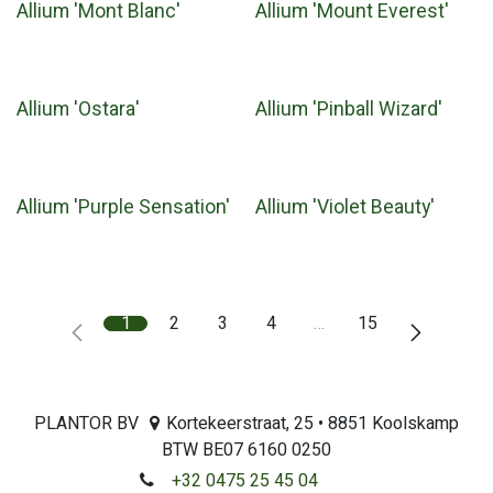
Allium 'Mont Blanc'
Allium 'Mount Everest'
Allium 'Ostara'
Allium 'Pinball Wizard'
Allium 'Purple Sensation'
Allium 'Violet Beauty'
1
2
3
4
…
15
PLANTOR BV
Kortekeerstraat, 25 • 8851 Koolskamp
BTW BE07 6160 0250
+32 0475 25 45 04