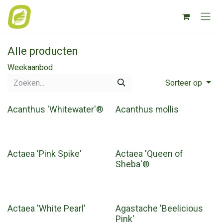
Overslaan naar inhoud
Alle producten
Weekaanbod
Sorteer op
Acanthus 'Whitewater'®
Acanthus mollis
Actaea 'Pink Spike'
Actaea 'Queen of
Sheba'®
Actaea 'White Pearl'
Agastache 'Beelicious
Pink'