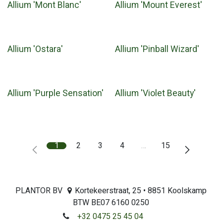
Allium 'Mont Blanc'
Allium 'Mount Everest'
Allium 'Ostara'
Allium 'Pinball Wizard'
Allium 'Purple Sensation'
Allium 'Violet Beauty'
1
2
3
4
…
15
PLANTOR BV
Kortekeerstraat, 25 • 8851 Koolskamp
BTW BE07 6160 0250
+32 0475 25 45 04