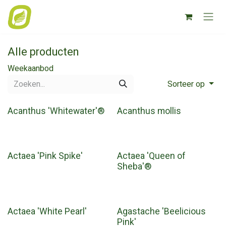
Overslaan naar inhoud
Alle producten
Weekaanbod
Sorteer op
Acanthus 'Whitewater'®
Acanthus mollis
Actaea 'Pink Spike'
Actaea 'Queen of
Sheba'®
Actaea 'White Pearl'
Agastache 'Beelicious
Pink'